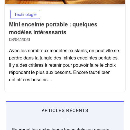
Technologie
Mini enceinte portable : quelques
modèles intéressants
Posted
08/04/2020
on
Avec les nombreux modèles existants, on peut vite se
perdre dans la jungle des minies enceintes portables.
Il y a des critères à retenir pour pouvoir faire le choix
répondant le plus aux besoins. Encore faut-il bien
définir ces besoins…
ARTICLES RÉCENTS
Pourquoi les emballages industriels sur mesure