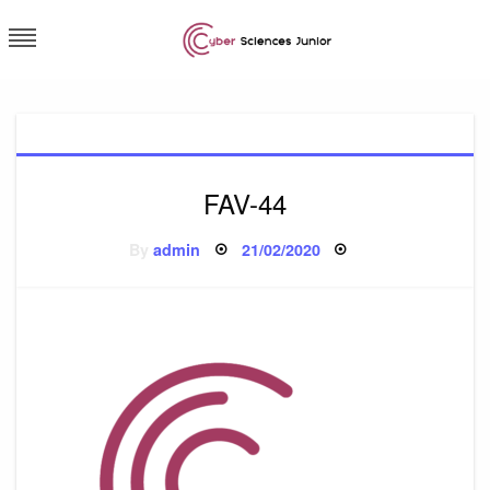
Skip
to
content
Cybersciences junior
FAV-44
Posted
By
admin
21/02/2020
on