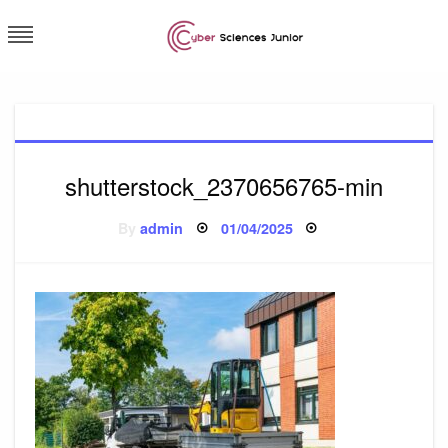
Skip
to
content
Cybersciences junior
shutterstock_2370656765-min
Posted
By
admin
01/04/2025
on