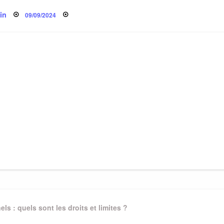
Posted
in
09/09/2024
on
s : quels sont les droits et limites ?