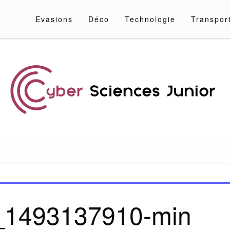
Evasions
Déco
Technologie
Transpor
nior
k_1493137910-min