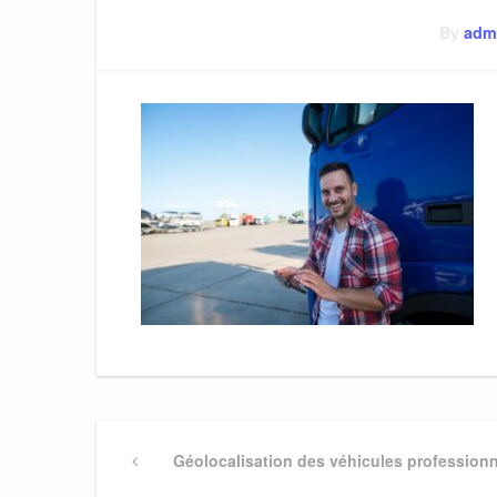
By
adm
Navigation
Previous
Géolocalisation des véhicules professionnel
Post