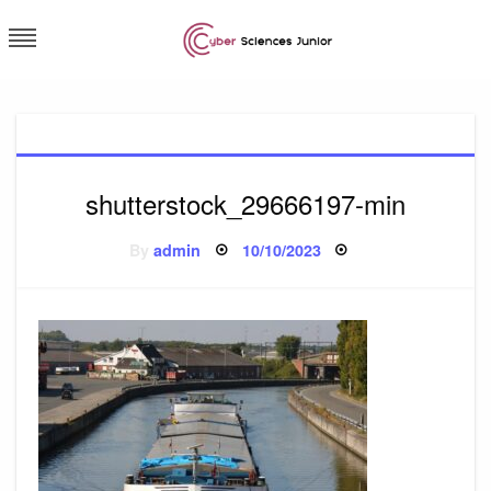
Skip
to
content
Cybersciences junior
shutterstock_29666197-min
Posted
By
admin
10/10/2023
on