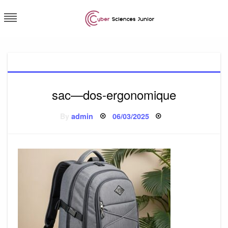
Skip
to
content
Cybersciences junior
sac—dos-ergonomique
Posted
By
admin
06/03/2025
on